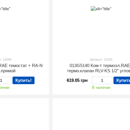
л: 13099
Артикул: 13100
RAE темостат + RA-N
013G5140 Ком-т термоэл.RA
п.прямой
термо.клапан RLV-KS 1/2" угло
Купить!
619.05 грн
Купит
личии
В наличии