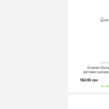
Артику
Клапан бал
автомат.запор
552.65 грн
В на