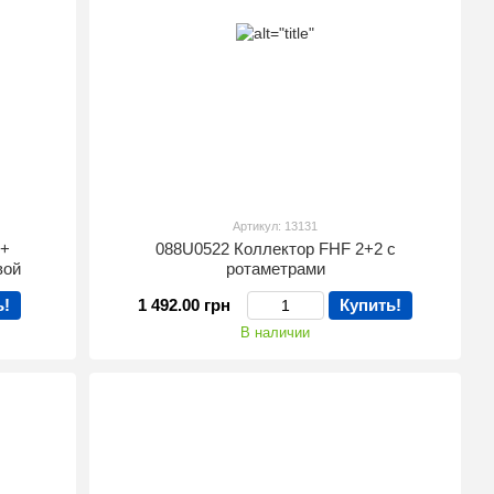
Артикул: 13131
E+
088U0522 Коллектор FHF 2+2 с
вой
ротаметрами
ь!
1 492.00 грн
Купить!
В наличии