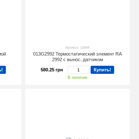
Артикул: 13094
мой
013G2992 Термостатический элемент RA
2992 с вынос. датчиком
ь!
580.25 грн
Купить!
В наличии