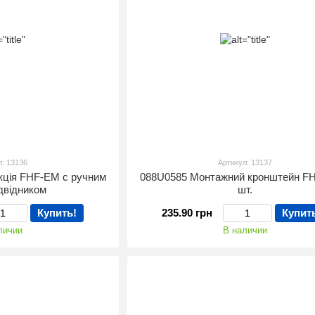
л: 13136
Артикул: 13137
кція FHF-ЕМ с ручним
088U0585 Монтажний кронштейн F
ідвідником
шт.
Купить!
235.90 грн
Купит
личии
В наличии