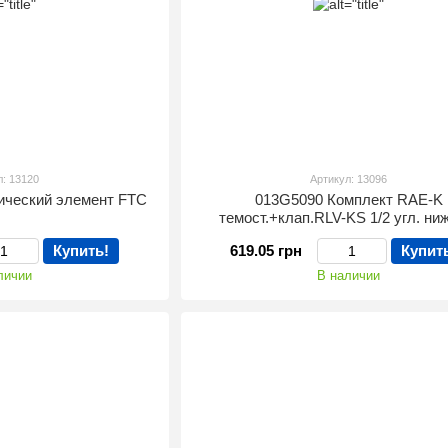
л: 13120
Артикул: 13096
ический элемент FTC
013G5090 Комплект RAE-K
темост.+клап.RLV-KS 1/2 угл. ни
Купить!
619.05 грн
Купит
личии
В наличии