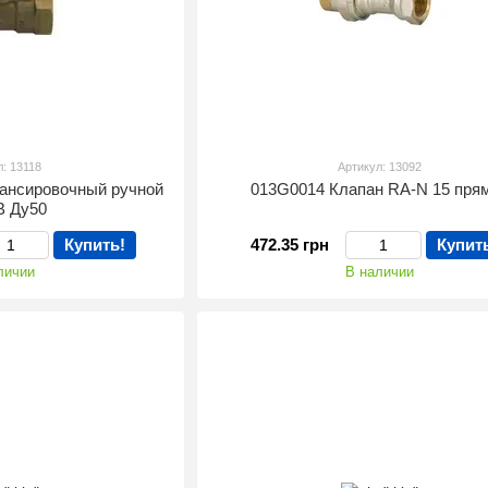
л: 13118
Артикул: 13092
лансировочный ручной
013G0014 Клапан RA-N 15 пря
B Ду50
Купить!
472.35 грн
Купит
личии
В наличии