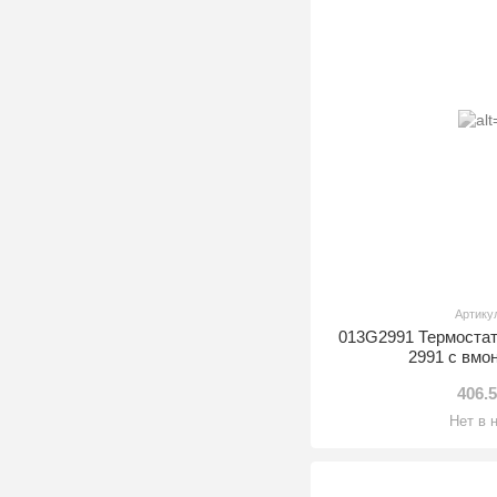
Артику
013G2991 Термоста
2991 с вмо
406.
Нет в 