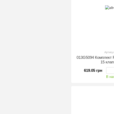
Артику
013G5094 Комплект 
15 кла
619.05 грн
В на