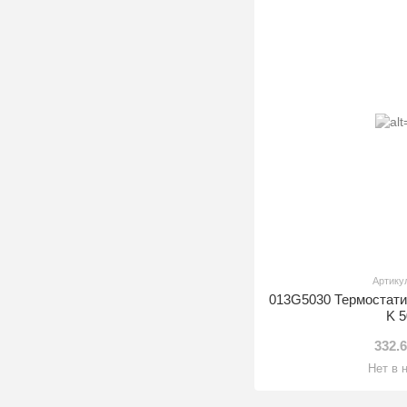
Артику
013G5030 Термостат
K 
332.
Нет в 