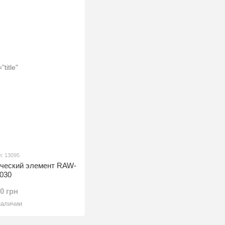
л: 13095
ический элемент RAW-
5030
60 грн
наличии