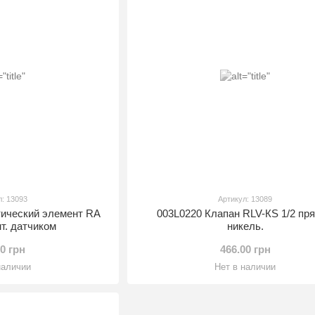
л: 13093
Артикул: 13089
тический элемент RA
003L0220 Клапан RLV-КS 1/2 пр
нт. датчиком
никель.
50 грн
466.00 грн
наличии
Нет в наличии