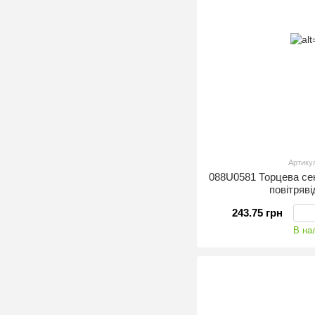
Артику
088U0581 Торцева се
повітряв
243.75 грн
В на