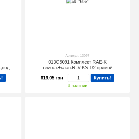
Артикул: 13097
013G5091 Комплект RAE-K
ж,под
темост.+клап.RLV-KS 1/2 прямой
ь!
619.05 грн
Купить!
В наличии