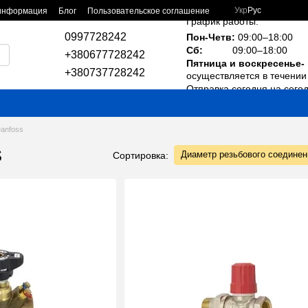
Укр
Рус
 информация
Блог
Пользовательское соглашение
График работы:
0997728242
Пон-Четв:
09:00–18:00
Сб:
09:00–18:00
+380677728242
Пятница и воскресенье-
+380737728242
осуществляется в течении 
Отправка сегодня на сего
anfoss
s
Диаметр резьбового соединен
Сортировка: