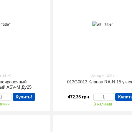
л: 13142
Артикул: 13091
ансировочный
013G0013 Клапан RA-N 15 угло
ный ASV-M Ду25
Купить!
472.35 грн
Купит
личии
В наличии