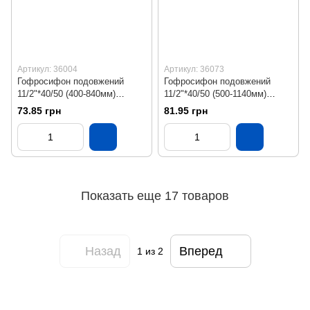
Артикул: 36004
Артикул: 36073
Гофросифон подовжений
Гофросифон подовжений
11/2"*40/50 (400-840мм)
11/2"*40/50 (500-1140мм)
SN14000054 Krono
SN14000014 Krono
73.85 грн
81.95 грн
Показать еще 17 товаров
Назад
Вперед
1
из 2