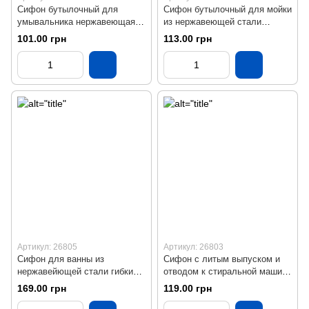
Сифон бутылочный для
Сифон бутылочный для мойки
умывальника нержавеющая
из нержавеющей стали
сталь KronoPlast Т-1050
KronoPlast У-1050
101.00 грн
113.00 грн
Артикул: 26805
Артикул: 26803
Сифон для ванны из
Сифон с литым выпуском и
нержавейющей стали гибкий
отводом к стиральной машине
KronoPlast В-1050
KronoPlast У-1550
169.00 грн
119.00 грн