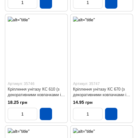
Артикул: 35746
Артикул: 35747
Кріплення унітазу КС 610 (з
Кріплення унітазу КС 670 (з
декоративними ковпачками і
декоративними ковпачками і
шурупами 6x100мм)
шурупами 6x70мм)
18.25 грн
14.95 грн