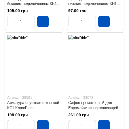
боковим подключением КБ1
нижним подключением КН1
KronoPlast
KronoPlast
105.00 грн
97.00 грн
Артикул: 29591
Артикул: 33072
Арматура спускная с кнопкой
Сифон прямоточный для
КС1 KronoPlast
Евромойки из нержавеющей
стали SU27010202 KronoPlast
198.00 грн
261.00 грн