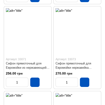
Артикул: 33071
Артикул: 33073
Сифон прямоточный для
Сифон прямоточный для
Евромойки из нержавеющей
Евромойки нержавейка
стали SU27010302 KronoPlast
SU27020343 прямоугольный
256.00 грн
270.00 грн
перелив с отводом KronoPlast