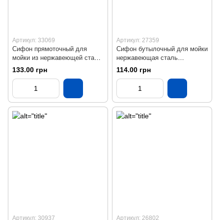
Артикул: 33069
Артикул: 27359
Сифон прямоточный для
Сифон бутылочный для мойки
мойки из нержавеющей стали
нержавеющая сталь
SU14020043 с отводом
KronoPlast М-1050
133.00 грн
114.00 грн
KronoPlast
Артикул: 30937
Артикул: 26802