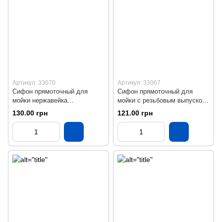
Артикул: 33070
Артикул: 33067
Сифон прямоточный для
Сифон прямоточный для
мойки нержавейка
мойки с резьбовым выпуском
SU14020002 с отводом
и гибкой трубой KronoPlast
130.00 грн
121.00 грн
KronoPlast