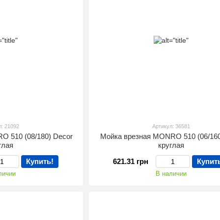
л: 21092
Артикул: 36581
O 510 (08/180) Decor
Мойка врезная MONRO 510 (06/160)
глая
круглая
Купить!
621.31 грн
Купит
личии
В наличии