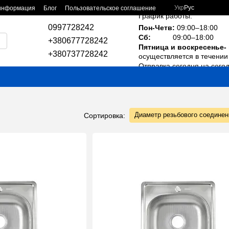
Укр
Рус
 информация
Блог
Пользовательское соглашение
График работы:
0997728242
Пон-Четв:
09:00–18:00
Сб:
09:00–18:00
+380677728242
Пятница и воскресенье-
+380737728242
осуществляется в течении 
Отправка сегодня на сего
Диаметр резьбового соединен
Сортировка: