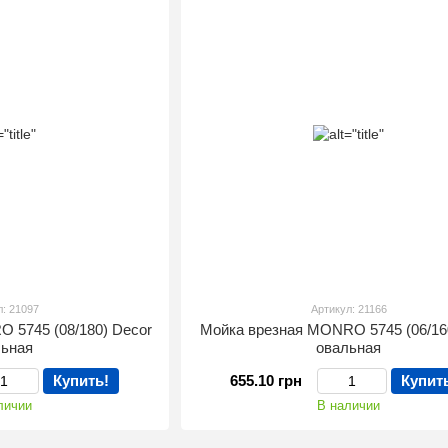
л: 21097
Артикул: 21166
 5745 (08/180) Decor
Мойка врезная MONRO 5745 (06/160
льная
овальная
Купить!
655.10 грн
Купит
личии
В наличии