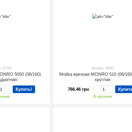
л: 25766
Артикул: 36582
ONRO 5050 (06/160)
Мойка врезная MONRO 510 (06/160
вадратная
круглая
Купить!
766.46 грн
Купит
личии
В наличии