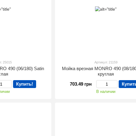
л: 25015
Артикул: 21159
O 490 (06/180) Satin
Мойка врезная MONRO 490 (08/180)
глая
круглая
Купить!
703.49 грн
Купит
личии
В наличии