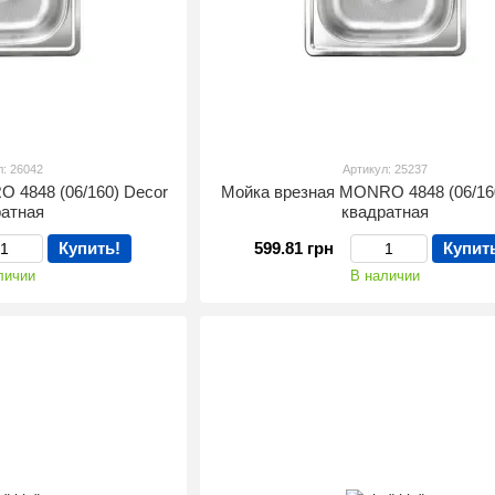
л: 26042
Артикул: 25237
 4848 (06/160) Decor
Мойка врезная MONRO 4848 (06/160
ратная
квадратная
Купить!
599.81 грн
Купит
личии
В наличии