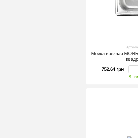
Артику
Мойка врезная MONRO
квад
752.64 грн
В на