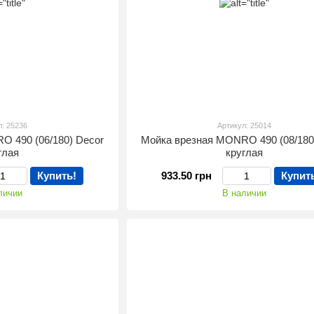
л: 25236
Артикул: 25014
O 490 (06/180) Decor
Мойка врезная MONRO 490 (08/180
глая
круглая
Купить!
933.50 грн
Купит
личии
В наличии