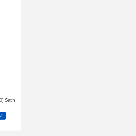
) Satin
ь!