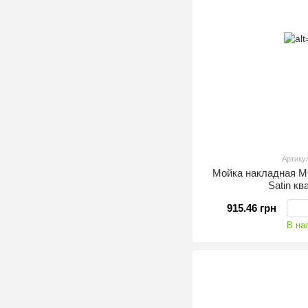
Артику
Мойка накладная M
Satin к
915.46 грн
В на