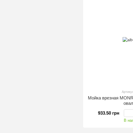
Артику
Мойка врезная MONRO
ова
933.50 грн
В на