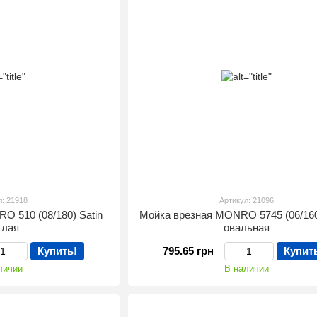
л: 21918
Артикул: 21096
O 510 (08/180) Satin
Мойка врезная MONRO 5745 (06/160
глая
овальная
Купить!
795.65 грн
Купит
личии
В наличии