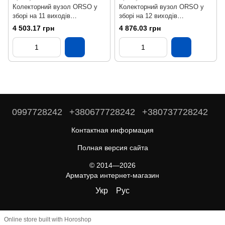
Колекторний вузол ORSO у
Колекторний вузол ORSO у
зборі на 11 виходів
зборі на 12 виходів
Нержавіюча сталь SS304
Нержавіюча сталь SS304
4 503.17 грн
4 876.03 грн
Бронза
Бронза
0997728242
+380677728242
+380737728242
Контактная информация
Полная версия сайта
© 2014—2026
Арматура интернет-магазин
Укр
Рус
Online store built with Horoshop