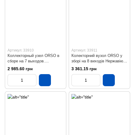
Артикул: 33910
Артикул: 33911
Коллекторный узел ORSO в
Колекторний вузол ORSO у
сборе на 7 выходов.
зборі на 8 виходів Нержавіюча
Нержавеющая сталь SS304
сталь SS304 Бронза
2 985.60 грн
3 361.15 грн
Бронза