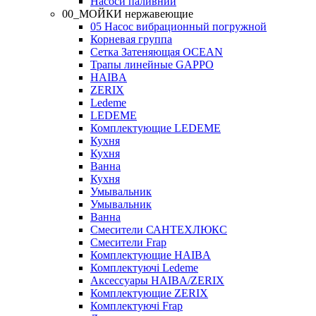
Насоси паливний
00_МОЙКИ нержавеющие
05 Насос вибрационный погружной
Корневая группа
Сетка Затеняющая OCEAN
Трапы линейные GAPPO
HAIBA
ZERIX
Ledeme
LEDEME
Комплектующие LEDEME
Кухня
Кухня
Ванна
Кухня
Умывальник
Умывальник
Ванна
Смесители САНТЕХЛЮКС
Смесители Frap
Комплектующие HAIBA
Комплектуючі Ledeme
Аксессуары HAIBA/ZERIX
Комплектующие ZERIX
Комплектуючі Frap