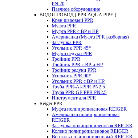
PN 20
Паечное оборудование
ВОДОПРОВОД ( PPR AQUA PIPE )
Кран шаровый PPR
Муфта PPR
Муфта PPR с ВР и НР
Американка (Муфта PPR разборная)
Заглушка PPR
Угольник PPR 45*
Муфта редукц PPR
Тройник PPR
Тройник PPR с ВР и НР
Тройник редукц PPR
Угольник PPR 90*
Угольник PPR с ВР и НР
Труба PPR-Al-PPR PN2.5
Труба PPR-GF-PPR PN2.5
Инструмент для PPR
Reiger PPR
Муфта полипропиленовая REIGER
Американка полипропиленовая
REIGER
Заглушка полипропиленовая REIGER
Колено полипропиленовое REIGER
Вентиль полипропиленовый REIGER