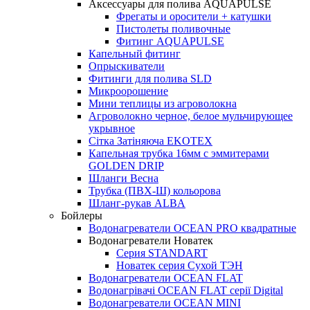
Аксессуары для полива AQUAPULSE
Фрегаты и оросители + катушки
Пистолеты поливочные
Фитинг AQUAPULSE
Капельный фитинг
Опрыскиватели
Фитинги для полива SLD
Микроорошение
Мини теплицы из агроволокна
Агроволокно черное, белое мульчирующее
укрывное
Сітка Затіняюча EKOTEX
Капельная трубка 16мм с эммитерами
GOLDEN DRIP
Шланги Весна
Трубка (ПВХ-Ш) кольорова
Шланг-рукав ALBA
Бойлеры
Водонагреватели OCEAN PRO квадратные
Водонагреватели Новатек
Серия STANDART
Новатек серия Сухой ТЭН
Водонагреватели OCEAN FLAT
Водонагрівачі OCEAN FLAT серії Digital
Водонагреватели OCEAN MINI