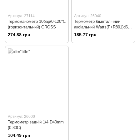
Артикул: 27114
Артикул: 26040
Термоманометр 10бар/0-120*С
Термометр біметалічний
(горизонтальний) GROSS
аксіальний Watts(F+R801)d63
50mm 0-120C
274.88 грн
185.77 грн
Артикул: 26000
Термометр задній 1/4 D40mm
(0-80С)
104.49 грн