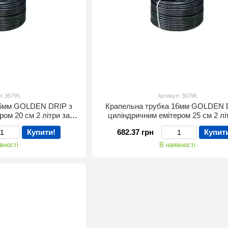
л: 36795
Артикул: 36796
16мм GOLDEN DRIP з
Крапельна трубка 16мм GOLDEN 
ром 20 см 2 літри за
циліндричним емітером 25 см 2 лі
00м бухта
годину 100м бухта
Купити!
682.37 грн
Купит
вності
В наявності