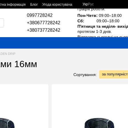
Укр
Рус
ктна інформація
Блог
Угода користувача
Графік роботи:
0997728242
Пон-Четв:
09:00–18:00
Сб:
09:00–18:00
+380677728242
П'ятниця та неділя- вихі
+380737728242
протягом 1-3 днів.
Відправка сьогодні на сьог
OLDEN DRIP
ами 16мм
за популярніс
Сортування: