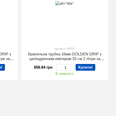
Артикул: 36797
DRIP з
Крапельна трубка 16мм GOLDEN DRIP з
три за
циліндричним емітером 33 см 2 літри за
годину 100м бухта
и!
656.64 грн
Купити!
В наявності