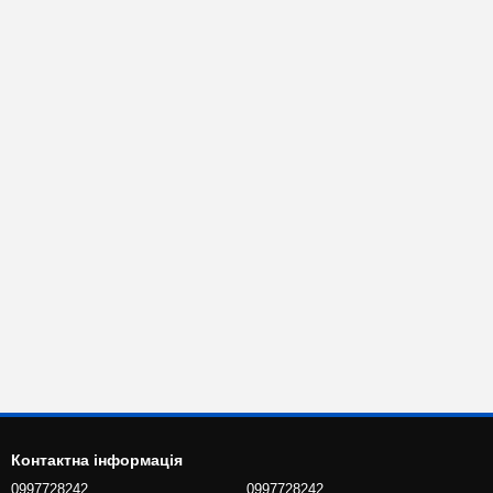
Контактна інформація
0997728242
0997728242