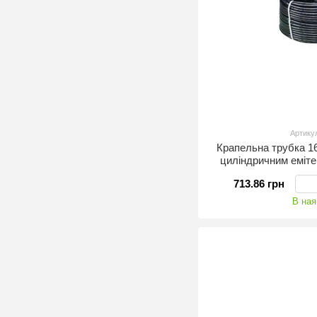
Артику
Крапельна трубка 
циліндричним еміте
годину 1
713.86 грн
В ная