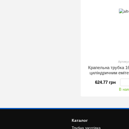
Артику
Крапельна трубка 
циліндричним еміте
годину 1
624.77 грн
В ная
Каталог
Трубна заготівка