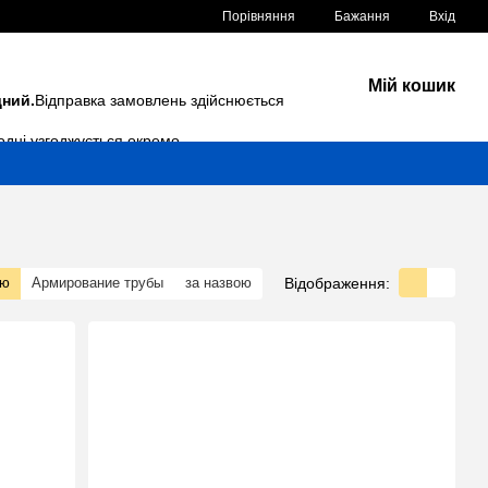
Порівняння
Бажання
Вхід
Мій кошик
дний.
Відправка замовлень здійснюється
одні узгоджується окремо.
Відображення:
тю
Армирование трубы
за назвою