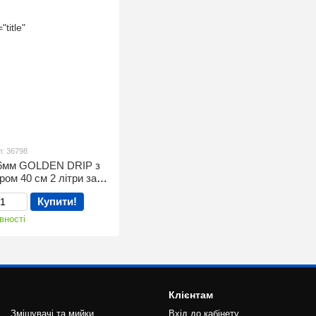
л: 36798
16мм GOLDEN DRIP з
ром 40 см 2 літри за
00м бухта
Купити!
вності
Клієнтам
Змішувачі та мийки
Вхід до кабінету