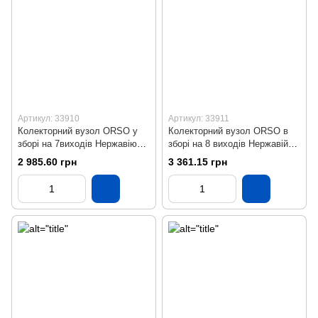
Артикул: 33910
Артикул: 33911
Колекторний вузол ORSO у
Колекторний вузол ORSO в
зборі на 7виходів Нержавіюча
зборі на 8 виходів Нержавійка
сталь SS304 Бронза
SS304 Бронза
2 985.60 грн
3 361.15 грн