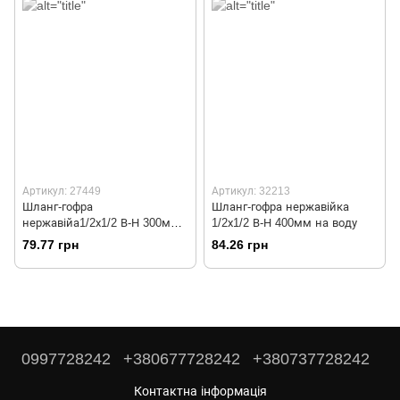
Артикул: 27449
Артикул: 32213
Шланг-гофра
Шланг-гофра нержавійка
нержавійа1/2х1/2 В-Н 300мм
1/2х1/2 В-Н 400мм на воду
на воду
79.77 грн
84.26 грн
0997728242
+380677728242
+380737728242
Контактна інформація