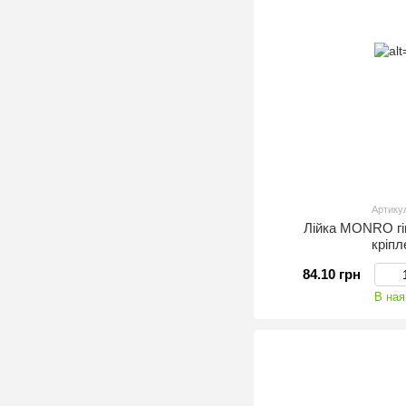
Артику
Лійка MONRO гіг
кріп
84.10 грн
В ная