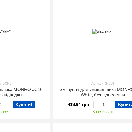
л: 34340
Артикул: 34338
альника MONRO JC16-
Змішувач для умивальника MONR
ез підводки
White, без підведення
Купити!
418.94 грн
Купит
вності
В наявності