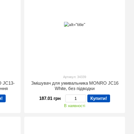
Артикул: 34339
 JC13-
Змішувач для умивальника MONRO JC16
ення
White, без підводки
и!
187.01 грн
Купити!
В наявності