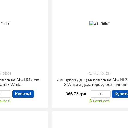
л: 34369
Артикул: 34334
вальника МОНОкран
Змішувач для умивальника MONRO
517 White
2 White з дозатором, без підвед
Купити!
366.72 грн
Купит
вності
В наявності