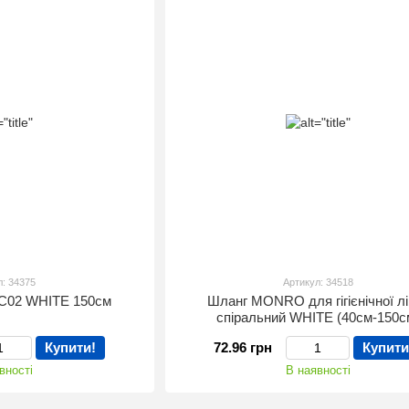
л: 34375
Артикул: 34518
C02 WHITE 150см
Шланг MONRO для гігієнічної л
спіральний WHITE (40см-150с
Купити!
72.96 грн
Купити
вності
В наявності