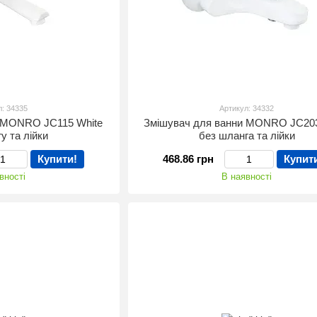
л: 34335
Артикул: 34332
и MONRO JC115 White
Змішувач для ванни MONRO JC203
у та лійки
без шланга та лійки
Купити!
468.86 грн
Купит
вності
В наявності