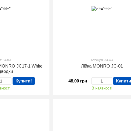
л: 34341
Артикул: 34374
 MONRO JC17-1 White
Лійка MONRO JC-01
ідводки
Купити!
48.00 грн
Купити
вності
В наявності