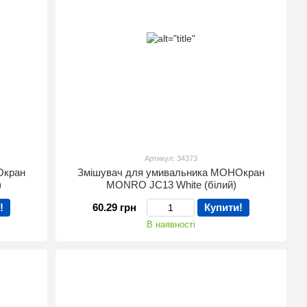
Артикул: 34373
Окран
Змішувач для умивальника МОНОкран
)
MONRO JC13 White (білий)
!
60.29 грн
Купити!
В наявності