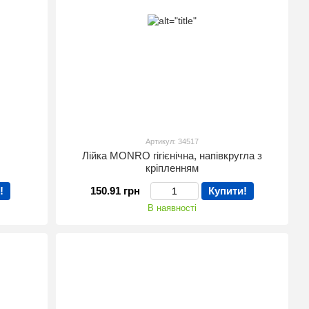
Артикул: 34517
Лійка MONRO гігієнічна, напівкругла з
кріпленням
!
150.91 грн
Купити!
В наявності