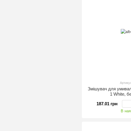
Артику
Змішувач для умив
1 White, б
187.01 грн
В ная