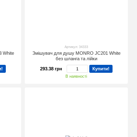
Артикул: 34333
 White
Змішувач для душу MONRO JC201 White
без шланга та лійки
и!
293.38 грн
Купити!
В наявності