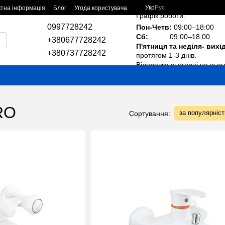
Укр
Рус
ктна інформація
Блог
Угода користувача
Графік роботи:
0997728242
Пон-Четв:
09:00–18:00
Сб:
09:00–18:00
+380677728242
П'ятниця та неділя- вихі
+380737728242
протягом 1-3 днів.
Відправка сьогодні на сьог
RO
за популярніс
Сортування: