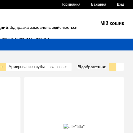
Порівняння
Бажання
Вхід
Мій кошик
дний.
Відправка замовлень здійснюється
одні узгоджується окремо.
Відображення:
тю
Армирование трубы
за назвою