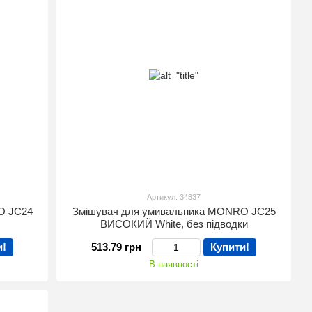
Артикул: 34337
O JC24
Змішувач для умивальника MONRO JC25
ВИСОКИЙ White, без підводки
и!
513.79 грн
Купити!
В наявності