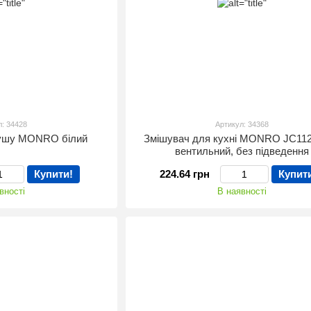
л: 34428
Артикул: 34368
душу MONRO білий
Змішувач для кухні MONRO JC112
вентильний, без підведення
Купити!
224.64 грн
Купит
вності
В наявності