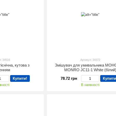
л: 34516
Артикул: 34372
ієнічна, кутова з
Змішувач для умивальника МОН
ленням
MONRO JC11-1 White (білий
Купити!
78.72 грн
Купити
вності
В наявності