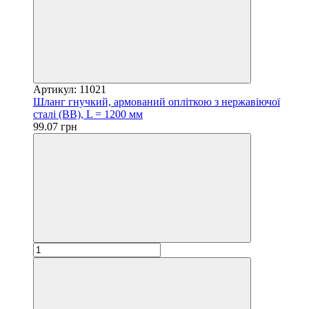
Артикул: 11021
Шланг гнучкий, армований опліткою з нержавіючої
сталі (ВВ), L = 1200 мм
99.07 грн