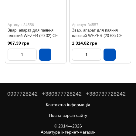
Артикул: 34556
Артикул: 34557
Звар. апарат для паяння
Звар. апарат для паяння
плоский WEZER (20-32) CF
плоский WEZER (20-63) CF
32-5 800 Вт
63-1 800вт
907.39 грн
1 314.82 грн
0997728242
+380677728242
+380737728242
Контактна інформація
Повна версія сайту
© 2014—2026
Арматура інтернет-магазин