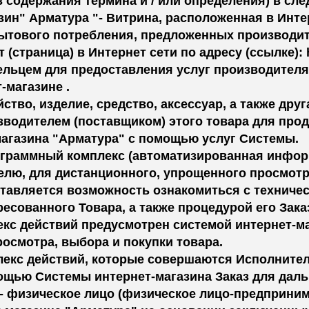
з содержания термина и / или определения) в сл
азин" Арматура "- Витрина, расположенная в Инт
ытового потребления, предложенных производите
йт (страница) в Интернет сети по адресу (ссылке): h
ельцем для предоставления услуг производителя
-магазине .
ройство, изделие, средство, аксессуар, а также д
изводителем (поставщиком) этого товара для про
магазина "Арматура" с помощью услуг Системы.
рограммный комплекс (автоматизированная информ
елю, для дистанционного, упрощенного просмотр
тавляется возможность ознакомиться с техничес
есованного Товара, а также процедурой его Зака
плекс действий предусмотрен системой интернет-
осмотра, выбора и покупки товара.
мплекс действий, которые совершаются Исполнит
ощью Системы интернет-магазина Заказ для даль
 - физическое лицо (физическое лицо-предприни