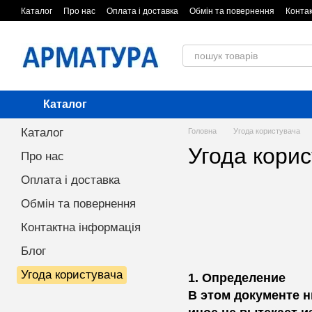
Перейти до основного контенту
Каталог
Про нас
Оплата і доставка
Обмін та повернення
Конта
Каталог
Каталог
Головна
Угода користувача
Угода кори
Про нас
Оплата і доставка
Публи
Обмін та повернення
Д О 
продажи т
Контактна інформація
Блог
(Публичная о
Угода користувача
1. Определение
В этом документе 