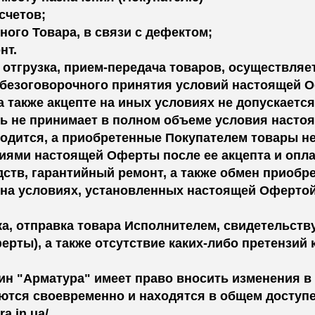
счетов;
ного Товара, в связи с дефектом;
нт.
а, отгрузка, прием-передача товаров, осуществл
и безоговорочного принятия условий настоящей 
а также акцепте на иных условиях не допускается
ль не принимает в полном объеме условия насто
водится, а приобретенные Покупателем товары н
виями настоящей Оферты после ее акцепта и опл
дств, гарантийный ремонт, а также обмен приоб
и на условиях, установленных настоящей Оферто
зка, отправка товара Исполнителем, свидетельств
рты), а также отсутствие каких-либо претензий
зин "Арматура" имеет право вносить изменения в
тся своевременно и находятся в общем доступе 
a.in.ua/.