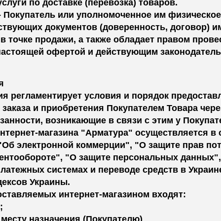
луги по доставке (перевозка) товаров.
 - Покупатель или уполномоченное им физическое
ствующих документов (доверенность, договор) и
в точке продажи, а также обладает правом провес
астоящей офертой и действующим законодатель
я
ия регламентирует условия и порядок предостав
 заказа и приобретения Покупателем Товара чер
язанности, возникающие в связи с этим у Покупа
интернет-магазина "Арматура" осуществляется в 
Об электронной коммерции", "О защите прав потр
ентообороте", "О защите персональных данных"
латежных системах и переводе средств в Украине 
дексов Украины.
доставляемых интернет-магазином входят:
;
к месту назначения (Покупателю)