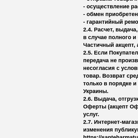
- осуществление ра
- обмен приобретен
- гарантийный ремо
2.4. Расчет, выдач
в случае полного 
Частичный акцепт, 
2.5. Если Покупате
передача не произ
несогласия с усло
товар. Возврат сре
только в порядке 
Украины.
2.6. Выдача, отгру
Оферты (акцепт Офе
услуг.
2.7. Интернет-мага
изменения публикую
https://santeharmatur