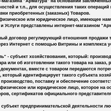
т-магазина "Арматура" на основании заключенных
стей и т.п., для осуществления таких операций к
вки приобретенных (заказных) Товаров.
- физическое или юридическое лицо, имеющее на
 и Услуги представлены интернет-магазином "Ар
анный договор регулирующий отношения продажи
ерез Интернет с помощью Витрины и комплекса у
ль" - субъект хозяйствования, который: производ
ра или об изготовлении такого товара на заказ, р
документах, вместе с товаром передаются потре
, который идентифицирует такого субъекта хозя
 производство, поставку и обеспечение соответс
- физическое или юридическое лицо, которое на
оров, сертификатов официального представителя
" - субъект предпринимательской деятельности 