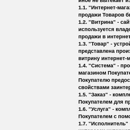
иное не вытекает и
1.1. "Интернет-маг
продажи Товаров б
1.2. "Витрина" - са
используется влад
продажи в интернет
1.3. "Товар" - уст
представлена ​​про
витрину интернет-
1.4. "Система" - п
магазином Покупат
Покупателю предос
свойствами заинтер
1.5. "Заказ" - ком
Покупателем для пр
1.6. "Услуга" - ко
Покупателем с пом
1.7. "Исполнитель"