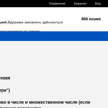
Порівняння
Бажання
Вхід
Мій кошик
дний.
Відправка замовлень здійснюється
одні узгоджується окремо.
ния
а")
во в числе и множественном числе (если