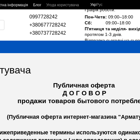
Укр
Рус
ктна інформація
Блог
Угода користувача
Графік роботи:
0997728242
Пон-Четв:
09:00–18:00
Сб:
09:00–18:00
+380677728242
П'ятниця та неділя- вихі
+380737728242
протягом 1-3 днів.
Відправка сьогодні на сьог
стувача
чная оферта
Г О В О Р
оваров бытового потребле
ферта интернет-магазина "Арматур
нижеприведенные термины используются одинако