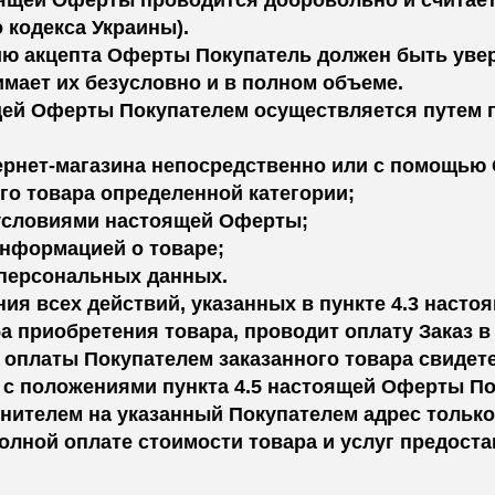
ящей Оферты проводится добровольно и считаетс
о кодекса Украины).
нию акцепта Оферты Покупатель должен быть уве
мает их безусловно и в полном объеме.
ящей Оферты Покупателем осуществляется путем
тернет-магазина непосредственно или с помощью
го товара определенной категории;
 условиями настоящей Оферты;
информацией о товаре;
 персональных данных.
ния всех действий, указанных в пункте 4.3 наст
а приобретения товара, проводит оплату Заказ в
 оплаты Покупателем заказанного товара свидет
ии с положениями пункта 4.5 настоящей Оферты П
лнителем на указанный Покупателем адрес тольк
олной оплате стоимости товара и услуг предост