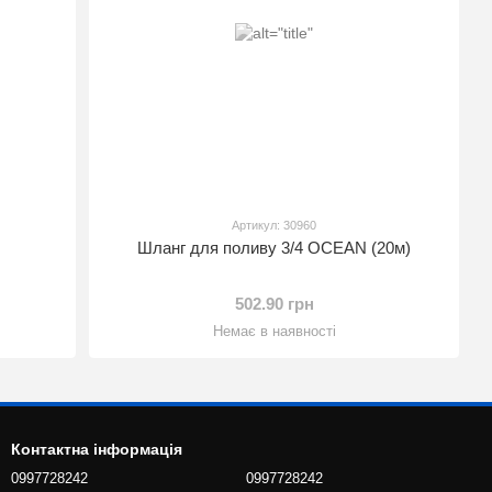
Артикул: 30960
Шланг для поливу 3/4 OCEAN (20м)
502.90 грн
Немає в наявності
Контактна інформація
0997728242
0997728242