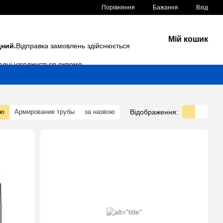
Порівняння
Бажання
Вхід
Мій кошик
дний.
Відправка замовлень здійснюється
одні узгоджується окремо.
Відображення:
тю
Армирование трубы
за назвою