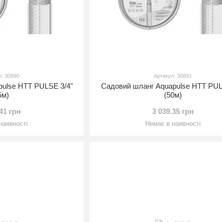
л: 30890
Артикул: 30891
pulse HTT PULSE 3/4"
Садовий шланг Aquapulse HTT PUL
5м)
(50м)
.41 грн
3 039.35 грн
наявності
Немає в наявності