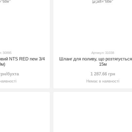
л: 30895
Артикул: 31038
овий NTS RED new 3/4
Шланг для поливу, що розтягуєть
0м)
15м
 грн/бухта
1 287.66 грн
наявності
Немає в наявності