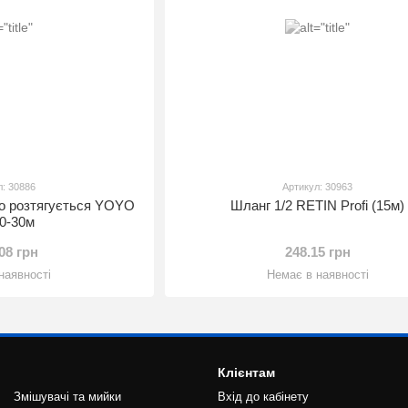
л: 30886
Артикул: 30963
що розтягується YOYO
Шланг 1/2 RETIN Profi (15м)
.0-30м
.08 грн
248.15 грн
наявності
Немає в наявності
Клієнтам
Змішувачі та мийки
Вхід до кабінету