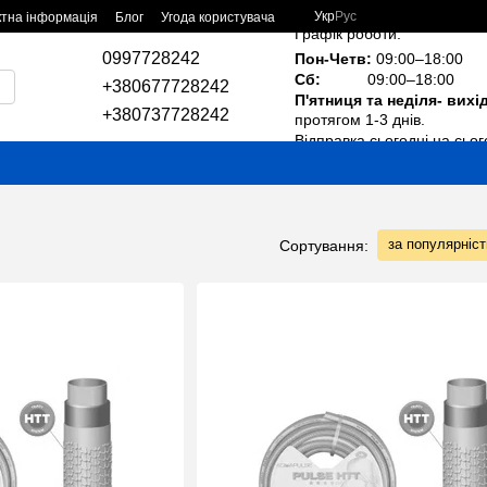
Укр
Рус
ктна інформація
Блог
Угода користувача
Графік роботи:
0997728242
Пон-Четв:
09:00–18:00
Сб:
09:00–18:00
+380677728242
П'ятниця та неділя- вихі
+380737728242
протягом 1-3 днів.
Відправка сьогодні на сьог
за популярніс
Сортування: