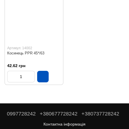
Артикул: 14002
Косинець PPR 45*/63
42.62 грн
0997728242
+380677728242
+380737728242
Контактна інформація