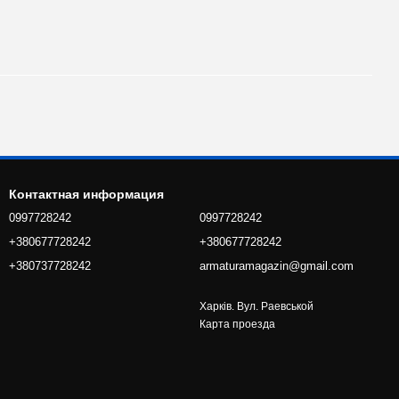
Контактная информация
0997728242
0997728242
+380677728242
+380677728242
+380737728242
armaturamagazin@gmail.com
Харків. Вул. Раевськой
Карта проезда