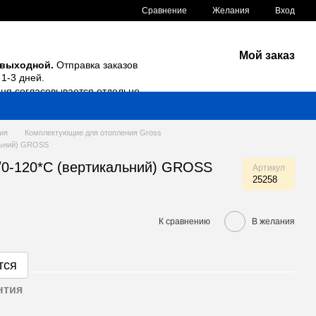
Сравнение
Желания
Вход
Мой заказ
 выходной.
Отправка заказов
1-3 дней.
дня согласовывается отдельно.
ия
Комплектующие для отопления Gross
льний) GROSS
/0-120*С (вертикальний) GROSS
Артикул
25258
К сравнению
В желания
тся
нтия