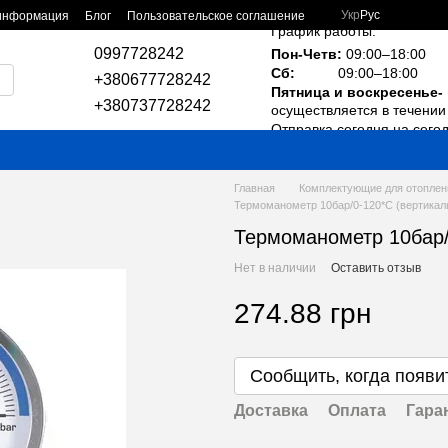
Укр
Рус
 информация
Блог
Пользовательское соглашение
График работы:
0997728242
Пон-Четв:
09:00–18:00
Сб:
09:00–18:00
+380677728242
Пятница и воскресенье-
+380737728242
осуществляется в течении 
Отправка сегодня на сего
Главная
Комплектующие для отоплен
Термоманометр 10бар/0-120*С (вертика
Термоманометр 10бар
Нет в наличии
Оставить отзыв
274.88 грн
Сообщить, когда появи
Доставка
Оплата
Гара