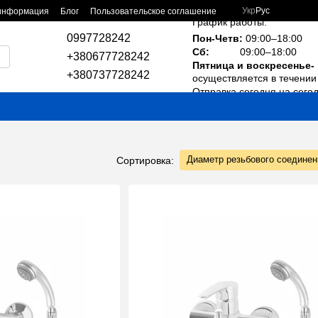
Укр
Рус
 информация
Блог
Пользовательское соглашение
График работы:
0997728242
Пон-Четв:
09:00–18:00
Сб:
09:00–18:00
+380677728242
Пятница и воскресенье-
+380737728242
осуществляется в течении 
Отправка сегодня на сего
Диаметр резьбового соединен
Сортировка: