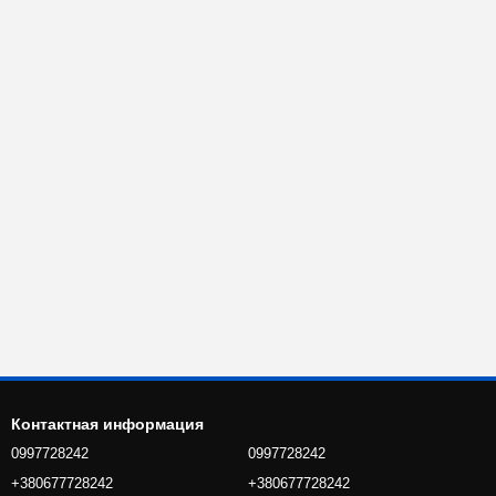
Контактная информация
0997728242
0997728242
+380677728242
+380677728242