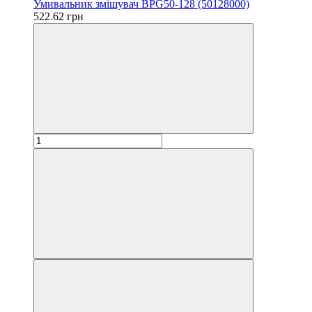
Умивальник змішувач BPG50-128 (50128000)
522.62 грн