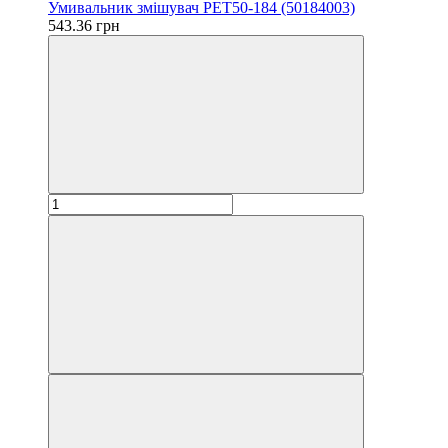
Умивальник змішувач PET50-184 (50184003)
543.36 грн