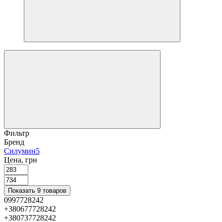
Фильтр
Бренд
Силумин
5
Цена, грн
Показать 9 товаров
0997728242
+380677728242
+380737728242