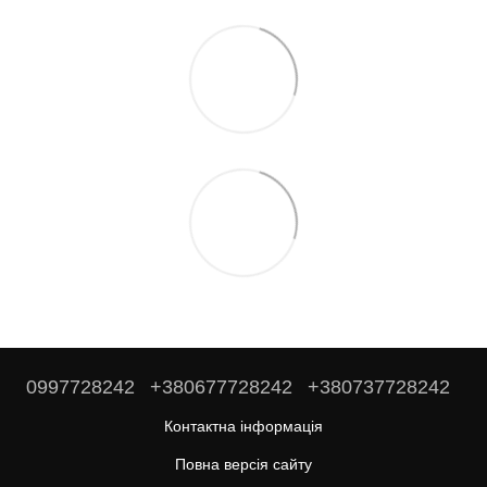
0997728242
+380677728242
+380737728242
Контактна інформація
Повна версія сайту