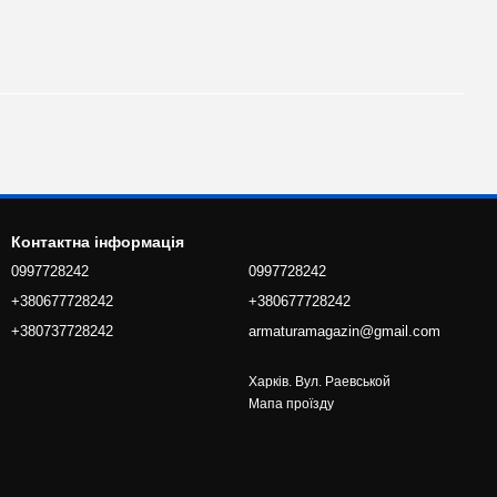
Контактна інформація
0997728242
0997728242
+380677728242
+380677728242
+380737728242
armaturamagazin@gmail.com
Харків. Вул. Раевськой
Мапа проїзду