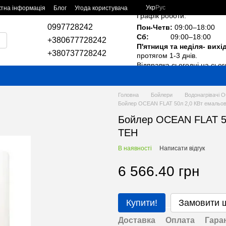
Укр
Рус
ктна інформація
Блог
Угода користувача
Графік роботи:
0997728242
Пон-Четв:
09:00–18:00
Сб:
09:00–18:00
+380677728242
П'ятниця та неділя- вихі
+380737728242
протягом 1-3 днів.
Відправка сьогодні на сьог
Головна
Бойлери
Водонагрівачі 
Бойлер OCEAN FLAT 50л 2,0 КВт емальов
Бойлер OCEAN FLAT 50
ТЕН
В наявності
Написати відгук
6 566.40 грн
Купити!
Замовити 
Доставка
Оплата
Гара