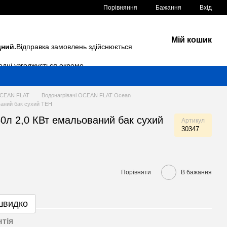
Порівняння
Бажання
Вхід
Мій кошик
дний.
Відправка замовлень здійснюється
одні узгоджується окремо.
OCEAN FLAT
Водонагрівачі OCEAN FLAT Ocean
аний бак сухий ТЕН
л 2,0 КВт емальований бак сухий
Артикул
30347
Порівняти
В бажання
швидко
нтія