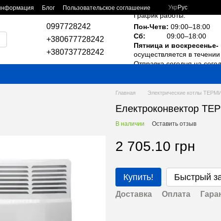
Укр
Рус
 информация
Блог
Пользовательское соглашение
График работы:
0997728242
Пон-Четв:
09:00–18:00
Сб:
09:00–18:00
+380677728242
Пятница и воскресенье-
+380737728242
осуществляется в течении 
Отправка сегодня на сего
Главная
Электрические котлы ТЕРМ
Електроконвектор ТЕ
В наличии
Оставить отзыв
2 705.10 грн
Купить!
Быстрый з
Доставка
Оплата
Гара