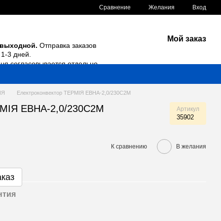
Сравнение
Желания
Вход
Мой заказ
 выходной.
Отправка заказов
1-3 дней.
дня согласовывается отдельно.
ИЯ
Електроконвектор ТЕРМІЯ ЕВНА-2,0/230С2М
РМІЯ ЕВНА-2,0/230С2М
Артикул
35902
К сравнению
В желания
аказ
нтия