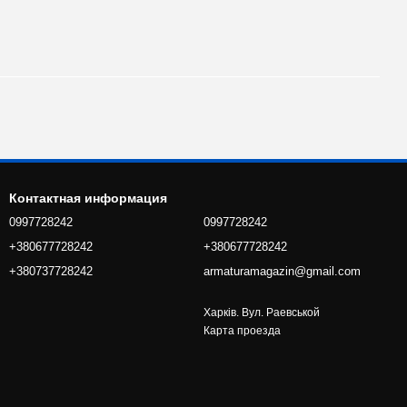
Контактная информация
0997728242
0997728242
+380677728242
+380677728242
+380737728242
armaturamagazin@gmail.com
Харків. Вул. Раевськой
Карта проезда