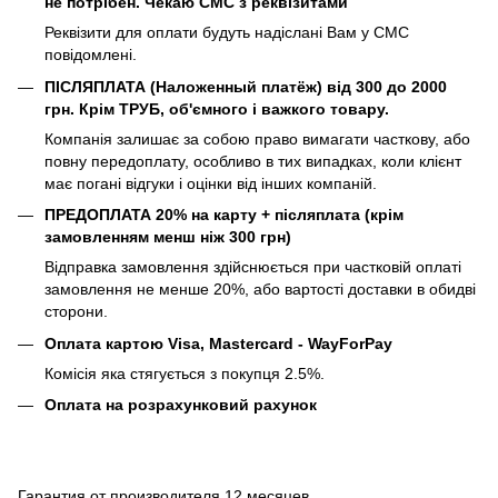
не потрібен. Чекаю СМС з реквізитами
Реквізити для оплати будуть надіслані Вам у СМС
повідомлені.
ПІСЛЯПЛАТА (Наложенный платёж) від 300 до 2000
грн. Крім ТРУБ, об'ємного і важкого товару.
Компанія залишає за собою право вимагати часткову, або
повну передоплату, особливо в тих випадках, коли клієнт
має погані відгуки і оцінки від інших компаній.
ПРЕДОПЛАТА 20% на карту + післяплата (крім
замовленням менш ніж 300 грн)
Відправка замовлення здійснюється при частковій оплаті
замовлення не менше 20%, або вартості доставки в обидві
сторони.
Оплата картою Visa, Mastercard - WayForPay
Комісія яка стягується з покупця 2.5%.
Оплата на розрахунковий рахунок
Гарантия от производителя 12 месяцев