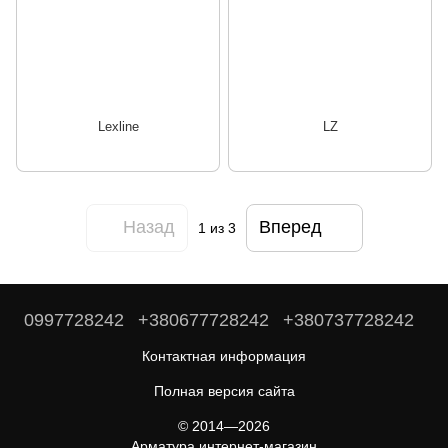
Lexline
LZ
Назад
Вперед
1
из 3
0997728242
+380677728242
+380737728242
Контактная информация
Полная версия сайта
© 2014—2026
Арматура интернет-магазин