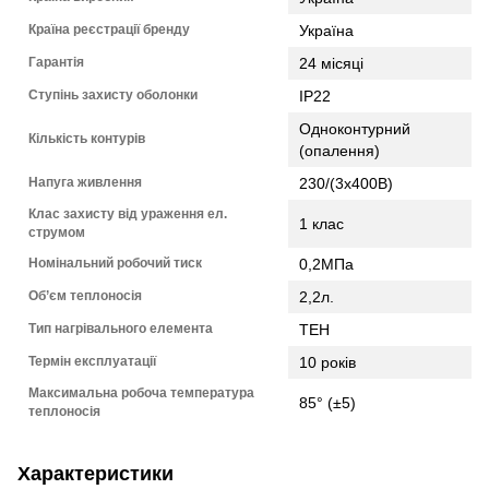
Країна реєстрації бренду
Україна
Гарантія
24 місяці
Ступінь захисту оболонки
IP22
Одноконтурний
Кількість контурів
(опалення)
Напуга живлення
230/(3х400В)
Клас захисту від ураження ел.
1 клас
струмом
Номінальний робочий тиск
0,2МПа
Об’єм теплоносія
2,2л.
Тип нагрівального елемента
ТЕН
Термін експлуатації
10 років
Максимальна робоча температура
85° (±5)
теплоносія
Характеристики