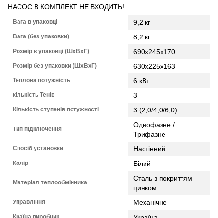
НАСОС В КОМПЛЕКТ НЕ ВХОДИТЬ!
Вага в упаковці
9,2 кг
Вага (без упаковки)
8,2 кг
Розмір в упаковці (ШхВхГ)
690х245х170
Розмір без упаковки (ШхВхГ)
630х225х163
Теплова потужність
6 кВт
кількість Тенів
3
Кількість ступенів потужності
3 (2,0/4,0/6,0)
Однофазне /
Тип підключення
Трифазне
Спосіб установки
Настінний
Колір
Білий
Сталь з покриттям
Матеріал теплообмінника
цинком
Управління
Механічне
Країна виробник
Україна