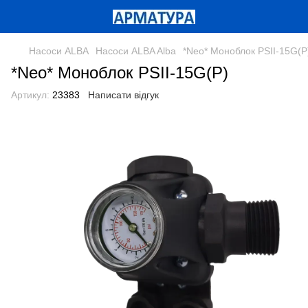
Насоси ALBA
Насоси ALBA Alba
*Neo* Моноблок РЅІІ-15G(P
*Neo* Моноблок РЅІІ-15G(P)
Артикул:
23383
Написати відгук