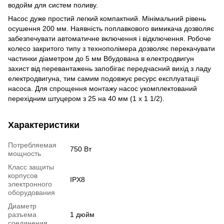
водойм для систем поливу.
Насос дуже простий легкий компактний. Мінімальний рівень
осушення 200 мм. Наявність поплавкового вимикача дозволяє
забезпечувати автоматичне включення і відключення. Робоче
колесо закритого типу з технополімера дозволяє перекачувати
частинки діаметром до 5 мм Вбудована в електродвигун
захист від перевантажень запобігає передчасний вихід з ладу
електродвигуна, тим самим подовжує ресурс експлуатації
насоса. Для спрощення монтажу насос укомплектований
перехідним штуцером з 25 на 40 мм (1 х 1 1/2).
Характеристики
Потребляемая
750 Вт
мощность
Класс защиты
корпусов
IPX8
электронного
оборудования
Диаметр
разъема
1 дюйм
соединения