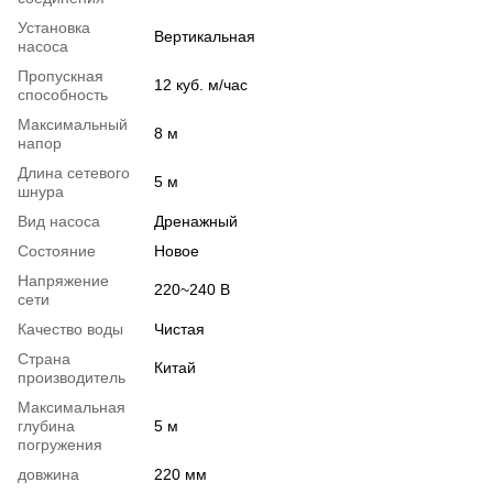
Установка
Вертикальная
насоса
Пропускная
12 куб. м/час
способность
Максимальный
8 м
напор
Длина сетевого
5 м
шнура
Вид насоса
Дренажный
Состояние
Новое
Напряжение
220~240 В
сети
Качество воды
Чистая
Страна
Китай
производитель
Максимальная
глубина
5 м
погружения
довжина
220 мм