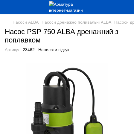
Насоси ALBA
Насоси дренажно поливальні ALBA
Насоси др
Насос PSP 750 ALBA дренажний з
поплавком
Артикул:
23462
Написати відгук